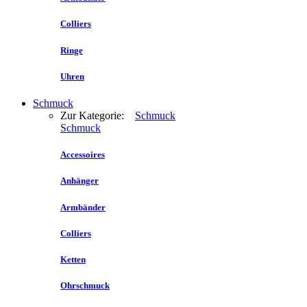
Colliers
Ringe
Uhren
Schmuck
Zur Kategorie:
Schmuck
Schmuck
Accessoires
Anhänger
Armbänder
Colliers
Ketten
Ohrschmuck