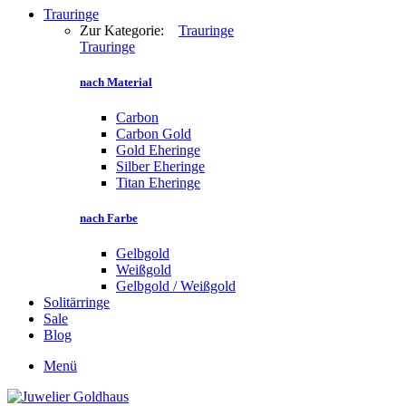
Trauringe
Zur Kategorie:
Trauringe
Trauringe
nach Material
Carbon
Carbon Gold
Gold Eheringe
Silber Eheringe
Titan Eheringe
nach Farbe
Gelbgold
Weißgold
Gelbgold / Weißgold
Solitärringe
Sale
Blog
Menü