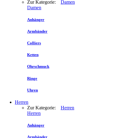
Zur Kategorie:
Damen
Damen
Anhänger
Armbänder
Colliers
Ketten
Ohrschmuck
Ringe
Uhren
Herren
Zur Kategorie:
Herren
Herren
Anhänger
Armbänder