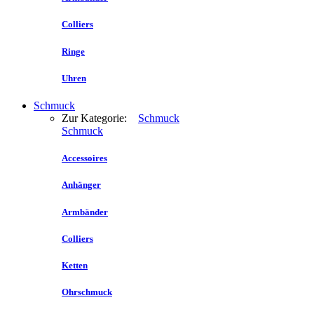
Colliers
Ringe
Uhren
Schmuck
Zur Kategorie:
Schmuck
Schmuck
Accessoires
Anhänger
Armbänder
Colliers
Ketten
Ohrschmuck