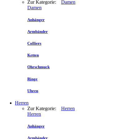
Zur Kategorie:
Damen
Damen
Anhänger
Armbänder
Colliers
Ketten
Ohrschmuck
Ringe
Uhren
Herren
Zur Kategorie:
Herren
Herren
Anhänger
Armbänder