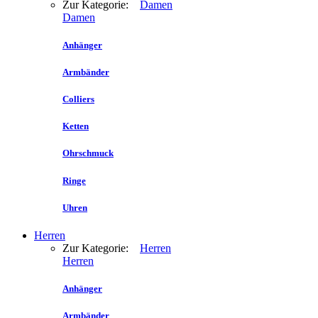
Zur Kategorie:
Damen
Damen
Anhänger
Armbänder
Colliers
Ketten
Ohrschmuck
Ringe
Uhren
Herren
Zur Kategorie:
Herren
Herren
Anhänger
Armbänder