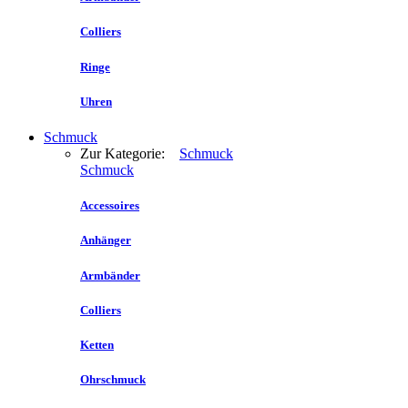
Colliers
Ringe
Uhren
Schmuck
Zur Kategorie:
Schmuck
Schmuck
Accessoires
Anhänger
Armbänder
Colliers
Ketten
Ohrschmuck