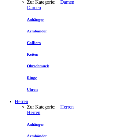
Zur Kategorie:
Damen
Damen
Anhänger
Armbänder
Colliers
Ketten
Ohrschmuck
Ringe
Uhren
Herren
Zur Kategorie:
Herren
Herren
Anhänger
Armbänder