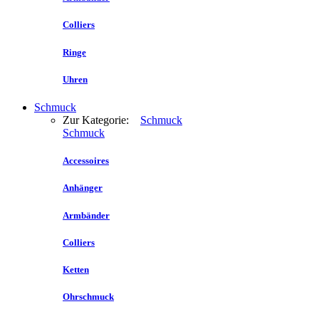
Colliers
Ringe
Uhren
Schmuck
Zur Kategorie:
Schmuck
Schmuck
Accessoires
Anhänger
Armbänder
Colliers
Ketten
Ohrschmuck