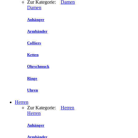
Zur Kategorie:
Damen
Damen
Anhänger
Armbänder
Colliers
Ketten
Ohrschmuck
Ringe
Uhren
Herren
Zur Kategorie:
Herren
Herren
Anhänger
Armbänder