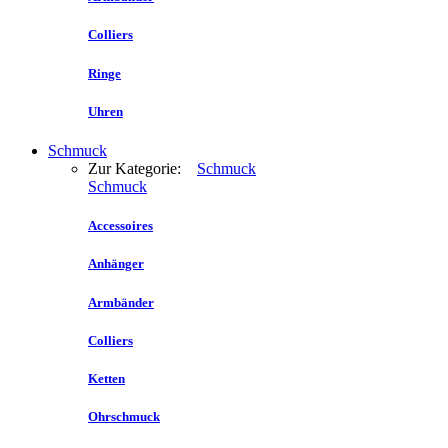
Colliers
Ringe
Uhren
Schmuck
Zur Kategorie:
Schmuck
Schmuck
Accessoires
Anhänger
Armbänder
Colliers
Ketten
Ohrschmuck