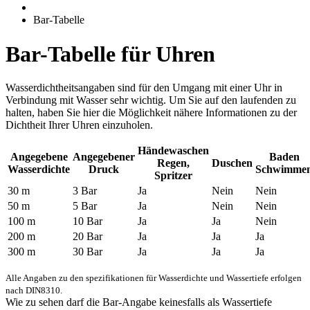
Bar-Tabelle
Bar-Tabelle für Uhren
Wasserdichtheitsangaben sind für den Umgang mit einer Uhr in
Verbindung mit Wasser sehr wichtig. Um Sie auf den laufenden zu
halten, haben Sie hier die Möglichkeit nähere Informationen zu der
Dichtheit Ihrer Uhren einzuholen.
Händewaschen
Angegebene
Angegebener
Baden
Regen,
Duschen
Wasserdichte
Druck
Schwimme
Spritzer
30 m
3 Bar
Ja
Nein
Nein
50 m
5 Bar
Ja
Nein
Nein
100 m
10 Bar
Ja
Ja
Nein
200 m
20 Bar
Ja
Ja
Ja
300 m
30 Bar
Ja
Ja
Ja
Alle Angaben zu den spezifikationen für Wasserdichte und Wassertiefe erfolgen
nach DIN8310.
Wie zu sehen darf die Bar-Angabe keinesfalls als Wassertiefe