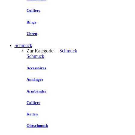
Colliers
Ringe
Uhren
Schmuck
Zur Kategorie:
Schmuck
Schmuck
Accessoires
Anhänger
Armbänder
Colliers
Ketten
Ohrschmuck