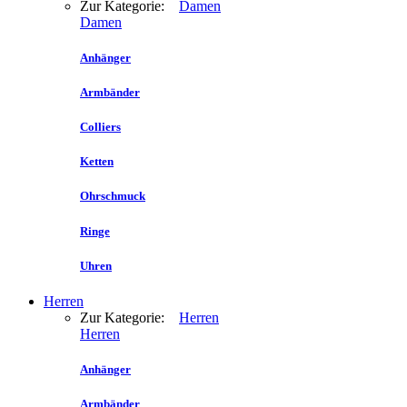
Zur Kategorie:
Damen
Damen
Anhänger
Armbänder
Colliers
Ketten
Ohrschmuck
Ringe
Uhren
Herren
Zur Kategorie:
Herren
Herren
Anhänger
Armbänder