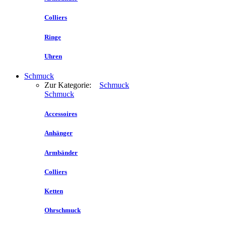
Colliers
Ringe
Uhren
Schmuck
Zur Kategorie:
Schmuck
Schmuck
Accessoires
Anhänger
Armbänder
Colliers
Ketten
Ohrschmuck