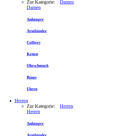
Zur Kategorie:
Damen
Damen
Anhänger
Armbänder
Colliers
Ketten
Ohrschmuck
Ringe
Uhren
Herren
Zur Kategorie:
Herren
Herren
Anhänger
Armbänder