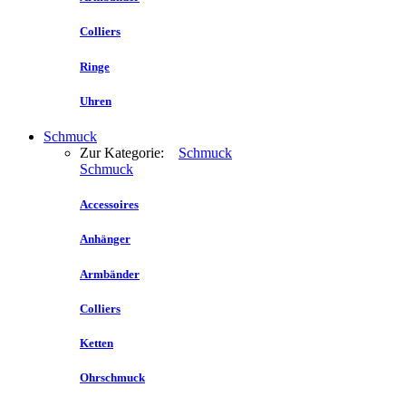
Colliers
Ringe
Uhren
Schmuck
Zur Kategorie:
Schmuck
Schmuck
Accessoires
Anhänger
Armbänder
Colliers
Ketten
Ohrschmuck