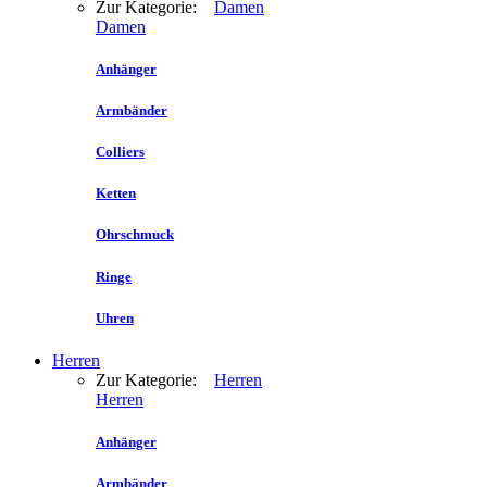
Zur Kategorie:
Damen
Damen
Anhänger
Armbänder
Colliers
Ketten
Ohrschmuck
Ringe
Uhren
Herren
Zur Kategorie:
Herren
Herren
Anhänger
Armbänder