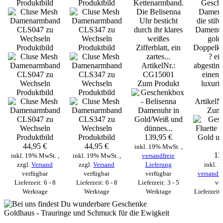
Kettenarmband.
Gesche
Die Belisenna
Damen 
Uhr besticht
die stilv
durch ihr klares
Damenuh
weißes
gold
Zifferblatt, ein
Doppelke
zartes...
? ei
ArtikelNr.:
abgestim
CG15001
einen 
Zum Produkt
luxuri
D
ArtikelN
Zum 
139,95 €
44,95 €
44,95 €
inkl. 19% MwSt. ,
13
inkl. 19% MwSt. ,
inkl. 19% MwSt. ,
versandfreie
zzgl.
Versand
zzgl.
Versand
Lieferung
inkl. 
verfügbar
verfügbar
verfügbar
versandfr
Lieferzeit: 6 - 8
Lieferzeit: 6 - 8
Lieferzeit: 3 - 5
ve
Werktage
Werktage
Werktage
Lieferzeit:
Goldhaus - Trauringe und Schmuck für die Ewigkeit