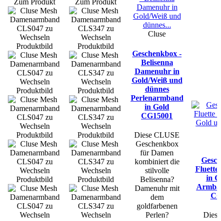
Zum Produkt
Zum Produkt
Cluse
Geschenkbox -
Belisenna
Damenuhr in
Gold/Weiß und
dünnes
Perlenarmband
in Gold
CG15001
Diese CLUSE
C
Geschenkbox
für Damen
Gesch
kombiniert die
Fluett
stilvolle
in G
Belisenna?
Armban
Damenuhr mit
CG
dem
goldfarbenen
Perlen?
Dies