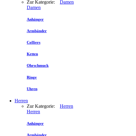
Zur Kategorie:
Damen
Damen
Anhänger
Armbänder
Colliers
Ketten
Ohrschmuck
Ringe
Uhren
Herren
Zur Kategorie:
Herren
Herren
Anhänger
Armbänder