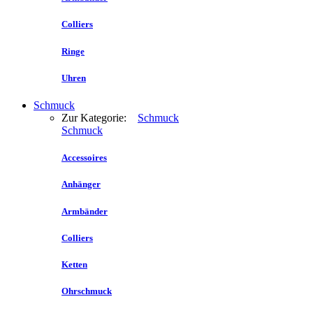
Colliers
Ringe
Uhren
Schmuck
Zur Kategorie:
Schmuck
Schmuck
Accessoires
Anhänger
Armbänder
Colliers
Ketten
Ohrschmuck