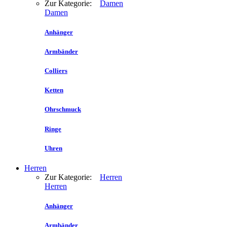
Zur Kategorie:
Damen
Damen
Anhänger
Armbänder
Colliers
Ketten
Ohrschmuck
Ringe
Uhren
Herren
Zur Kategorie:
Herren
Herren
Anhänger
Armbänder