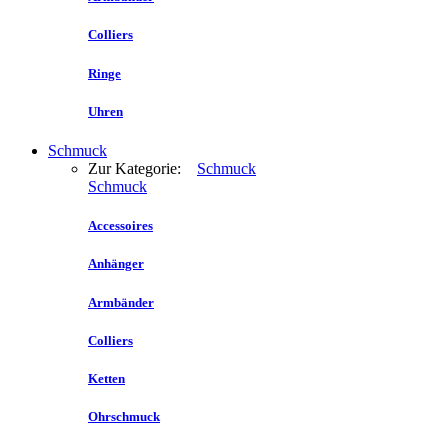
Colliers
Ringe
Uhren
Schmuck
Zur Kategorie:
Schmuck
Schmuck
Accessoires
Anhänger
Armbänder
Colliers
Ketten
Ohrschmuck