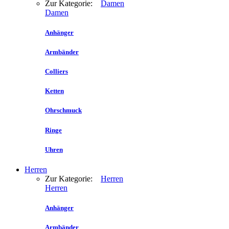
Zur Kategorie:
Damen
Damen
Anhänger
Armbänder
Colliers
Ketten
Ohrschmuck
Ringe
Uhren
Herren
Zur Kategorie:
Herren
Herren
Anhänger
Armbänder