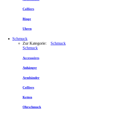
Colliers
Ringe
Uhren
Schmuck
Zur Kategorie:
Schmuck
Schmuck
Accessoires
Anhänger
Armbänder
Colliers
Ketten
Ohrschmuck