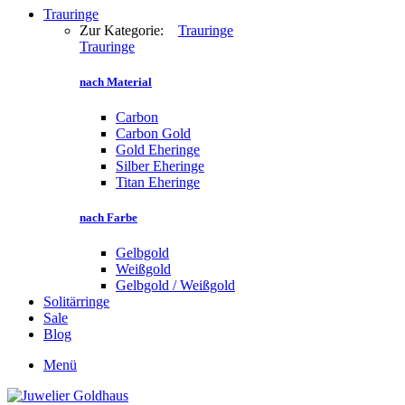
Trauringe
Zur Kategorie:
Trauringe
Trauringe
nach Material
Carbon
Carbon Gold
Gold Eheringe
Silber Eheringe
Titan Eheringe
nach Farbe
Gelbgold
Weißgold
Gelbgold / Weißgold
Solitärringe
Sale
Blog
Menü