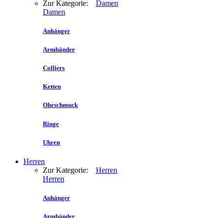
Zur Kategorie:
Damen
Damen
Anhänger
Armbänder
Colliers
Ketten
Ohrschmuck
Ringe
Uhren
Herren
Zur Kategorie:
Herren
Herren
Anhänger
Armbänder