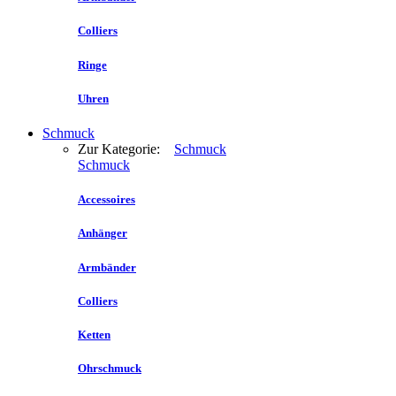
Colliers
Ringe
Uhren
Schmuck
Zur Kategorie:
Schmuck
Schmuck
Accessoires
Anhänger
Armbänder
Colliers
Ketten
Ohrschmuck