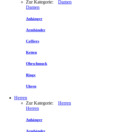
Zur Kategorie:
Damen
Damen
Anhänger
Armbänder
Colliers
Ketten
Ohrschmuck
Ringe
Uhren
Herren
Zur Kategorie:
Herren
Herren
Anhänger
Armbänder