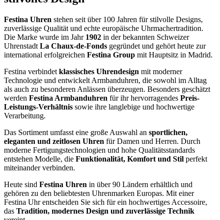
Festina Uhren
stehen seit über 100 Jahren für stilvolle Designs,
zuverlässige Qualität und echte europäische Uhrmachertradition.
Die Marke wurde im Jahr
1902
in der bekannten Schweizer
Uhrenstadt
La Chaux-de-Fonds
gegründet und gehört heute zur
international erfolgreichen
Festina Group
mit Hauptsitz in Madrid.
Festina verbindet
klassisches Uhrendesign
mit moderner
Technologie und entwickelt Armbanduhren, die sowohl im Alltag
als auch zu besonderen Anlässen überzeugen. Besonders geschätzt
werden
Festina Armbanduhren
für ihr hervorragendes
Preis-
Leistungs-Verhältnis
sowie ihre langlebige und hochwertige
Verarbeitung.
Das Sortiment umfasst eine große Auswahl an
sportlichen,
eleganten und zeitlosen Uhren
für Damen und Herren. Durch
moderne Fertigungstechnologien und hohe Qualitätsstandards
entstehen Modelle, die
Funktionalität, Komfort und Stil
perfekt
miteinander verbinden.
Heute sind
Festina Uhren
in über 90 Ländern erhältlich und
gehören zu den beliebtesten Uhrenmarken Europas. Mit einer
Festina Uhr entscheiden Sie sich für ein hochwertiges Accessoire,
das
Tradition, modernes Design und zuverlässige Technik
vereint.