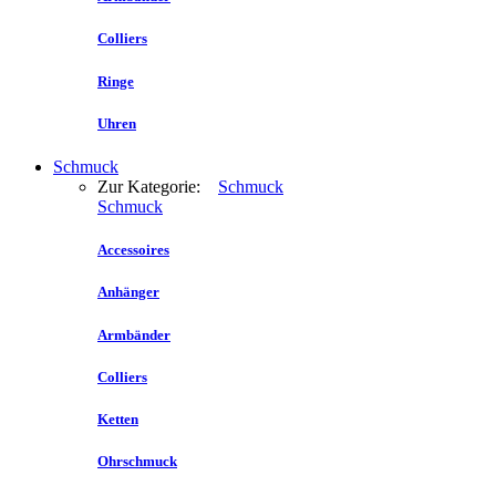
Colliers
Ringe
Uhren
Schmuck
Zur Kategorie:
Schmuck
Schmuck
Accessoires
Anhänger
Armbänder
Colliers
Ketten
Ohrschmuck