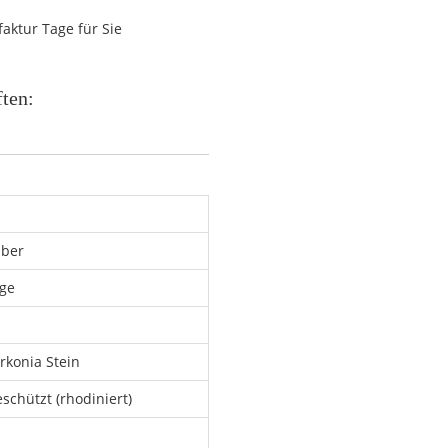
aktur Tage für Sie
ften:
lber
nge
irkonia Stein
schützt (rhodiniert)