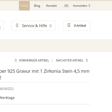
F.A.Q
Blog
Kontakt
(0)
Anmelden
Service & Hilfe
0
Artikel
€
|
VORHERIGER ARTIKEL
NÄCHSTER ARTIKEL
lber 925 Gravur mit 1 Zirkonia Stein 4,5 mm
2
M/MZ02
5 Werktage