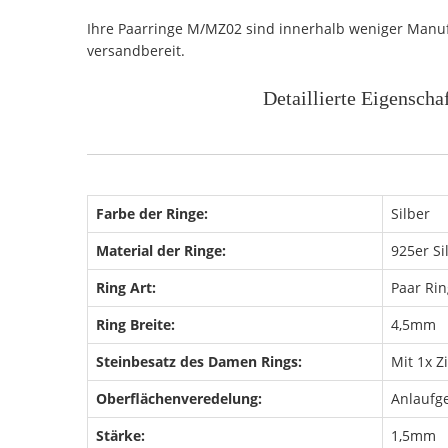
Ihre Paarringe M/MZ02 sind innerhalb weniger Manuf
versandbereit.
Detaillierte Eigenscha
Farbe der Ringe:
Silber
Material der Ringe:
925er Si
Ring Art:
Paar Ri
Ring Breite:
4,5mm
Steinbesatz des Damen Rings:
Mit 1x Z
Oberflächenveredelung:
Anlaufge
Stärke:
1,5mm