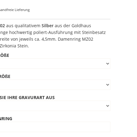
sandfreie Lieferung
Z02
aus qualitativem
Silber
aus der Goldhaus
ringe hochwertig poliert-Ausführung mit Steinbesatz
reite von jeweils ca. 4,5mm. Damenring MZ02
Zirkonia Stein.
RÖßE
RÖßE
SIE IHRE GRAVURART AUS
NRING