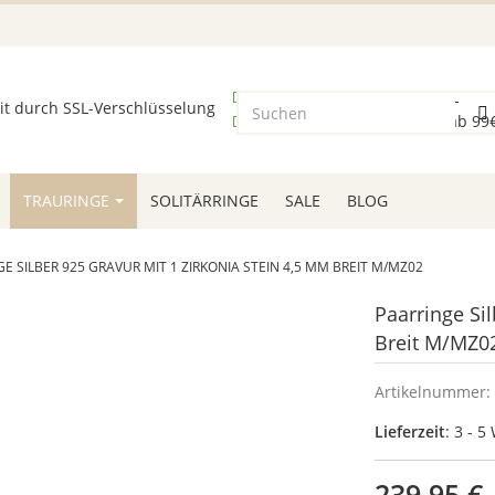
sicheres Bezahlen durch SSL
kostenloser Versand schon ab 99
TRAURINGE
SOLITÄRRINGE
SALE
BLOG
E SILBER 925 GRAVUR MIT 1 ZIRKONIA STEIN 4,5 MM BREIT M/MZ02
Paarringe Si
Breit M/MZ0
Artikelnummer:
Lieferzeit
: 3 - 
239,95 €