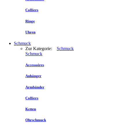
Colliers
Ringe
Uhren
Schmuck
Zur Kategorie:
Schmuck
Schmuck
Accessoires
Anhänger
Armbänder
Colliers
Ketten
Ohrschmuck