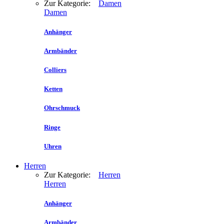
Zur Kategorie:
Damen
Damen
Anhänger
Armbänder
Colliers
Ketten
Ohrschmuck
Ringe
Uhren
Herren
Zur Kategorie:
Herren
Herren
Anhänger
Armbänder