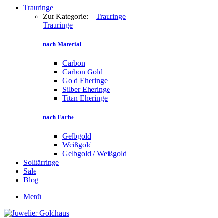
Trauringe
Zur Kategorie:
Trauringe
Trauringe
nach Material
Carbon
Carbon Gold
Gold Eheringe
Silber Eheringe
Titan Eheringe
nach Farbe
Gelbgold
Weißgold
Gelbgold / Weißgold
Solitärringe
Sale
Blog
Menü