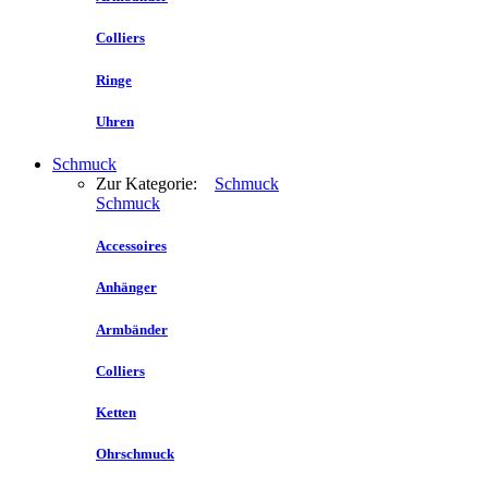
Colliers
Ringe
Uhren
Schmuck
Zur Kategorie:
Schmuck
Schmuck
Accessoires
Anhänger
Armbänder
Colliers
Ketten
Ohrschmuck