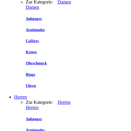
Zur Kategorie:
Damen
Damen
Anhänger
Armbänder
Colliers
Ketten
Ohrschmuck
Ringe
Uhren
Herren
Zur Kategorie:
Herren
Herren
Anhänger
Armbänder