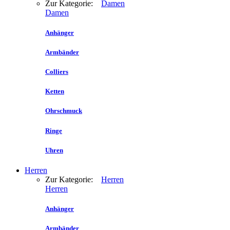
Zur Kategorie:
Damen
Damen
Anhänger
Armbänder
Colliers
Ketten
Ohrschmuck
Ringe
Uhren
Herren
Zur Kategorie:
Herren
Herren
Anhänger
Armbänder