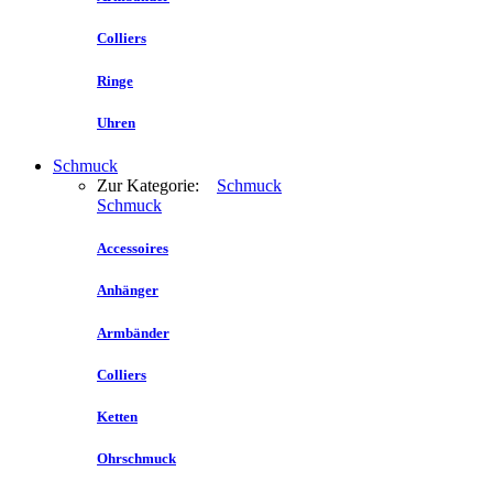
Colliers
Ringe
Uhren
Schmuck
Zur Kategorie:
Schmuck
Schmuck
Accessoires
Anhänger
Armbänder
Colliers
Ketten
Ohrschmuck