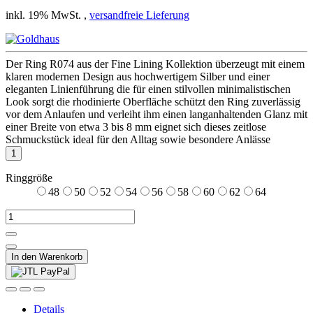
inkl. 19% MwSt. ,
versandfreie Lieferung
Der Ring R074 aus der Fine Lining Kollektion überzeugt mit einem
klaren modernen Design aus hochwertigem Silber und einer
eleganten Linienführung die für einen stilvollen minimalistischen
Look sorgt die rhodinierte Oberfläche schützt den Ring zuverlässig
vor dem Anlaufen und verleiht ihm einen langanhaltenden Glanz mit
einer Breite von etwa 3 bis 8 mm eignet sich dieses zeitlose
Schmuckstück ideal für den Alltag sowie besondere Anlässe
Ringgröße
48
50
52
54
56
58
60
62
64
In den Warenkorb
Details