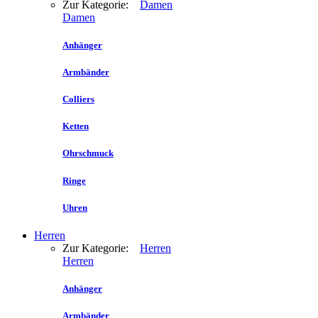
Zur Kategorie:
Damen
Damen
Anhänger
Armbänder
Colliers
Ketten
Ohrschmuck
Ringe
Uhren
Herren
Zur Kategorie:
Herren
Herren
Anhänger
Armbänder