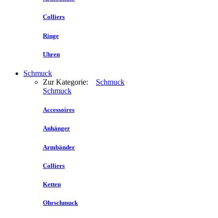
Colliers
Ringe
Uhren
Schmuck
Zur Kategorie:
Schmuck
Schmuck
Accessoires
Anhänger
Armbänder
Colliers
Ketten
Ohrschmuck