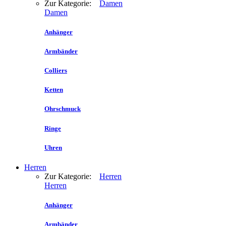
Zur Kategorie:
Damen
Damen
Anhänger
Armbänder
Colliers
Ketten
Ohrschmuck
Ringe
Uhren
Herren
Zur Kategorie:
Herren
Herren
Anhänger
Armbänder