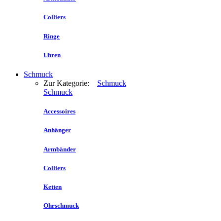
Colliers
Ringe
Uhren
Schmuck
Zur Kategorie:
Schmuck
Schmuck
Accessoires
Anhänger
Armbänder
Colliers
Ketten
Ohrschmuck