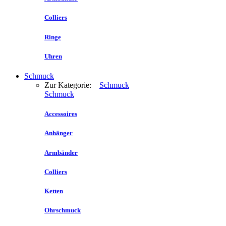
Colliers
Ringe
Uhren
Schmuck
Zur Kategorie:
Schmuck
Schmuck
Accessoires
Anhänger
Armbänder
Colliers
Ketten
Ohrschmuck