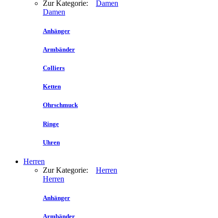
Zur Kategorie:
Damen
Damen
Anhänger
Armbänder
Colliers
Ketten
Ohrschmuck
Ringe
Uhren
Herren
Zur Kategorie:
Herren
Herren
Anhänger
Armbänder