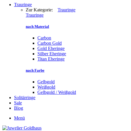
Trauringe
Zur Kategorie:
Trauringe
Trauringe
nach Material
Carbon
Carbon Gold
Gold Eheringe
Silber Eheringe
Titan Eheringe
nach Farbe
Gelbgold
Weißgold
Gelbgold / Weißgold
Solitärringe
Sale
Blog
Menü