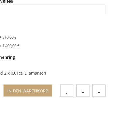
NRING
+ 810,00 €
+ 1.400,00 €
menring
nd 2 x 0,01ct. Diamanten
IN DEN WARENKORB