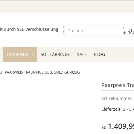
sicheres Bezahlen durch SSL
kostenloser Versand schon ab 99
TRAURINGE
SOLITÄRRINGE
SALE
BLOG
PAARPREIS TRAURINGE GELBGOLD GH-023G
Paarpreis Tr
Artikelnummer:
Lieferzeit
: 3 - 
1.409,9
ab