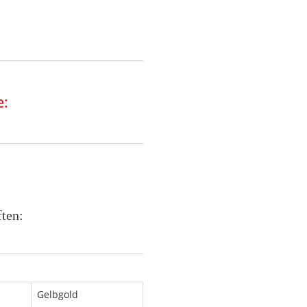
e:
ften:
Gelbgold