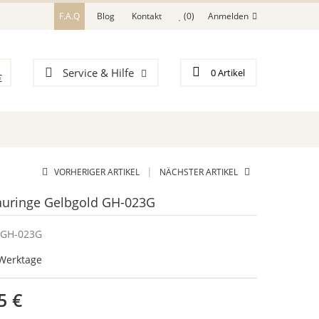
F.A.Q
Blog
Kontakt
(0)
Anmelden
Service & Hilfe
0
Artikel
€
|
VORHERIGER ARTIKEL
NÄCHSTER ARTIKEL
auringe Gelbgold GH-023G
GH-023G
5 Werktage
5 €