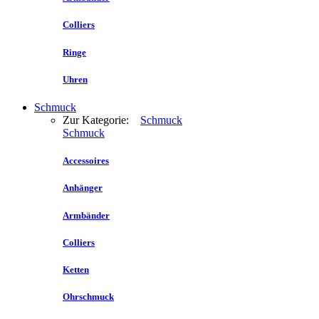
Colliers
Ringe
Uhren
Schmuck
Zur Kategorie:
Schmuck
Schmuck
Accessoires
Anhänger
Armbänder
Colliers
Ketten
Ohrschmuck