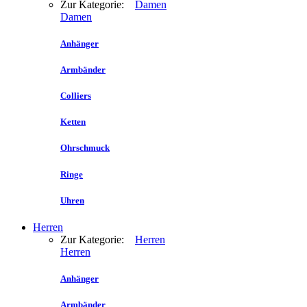
Zur Kategorie:
Damen
Damen
Anhänger
Armbänder
Colliers
Ketten
Ohrschmuck
Ringe
Uhren
Herren
Zur Kategorie:
Herren
Herren
Anhänger
Armbänder