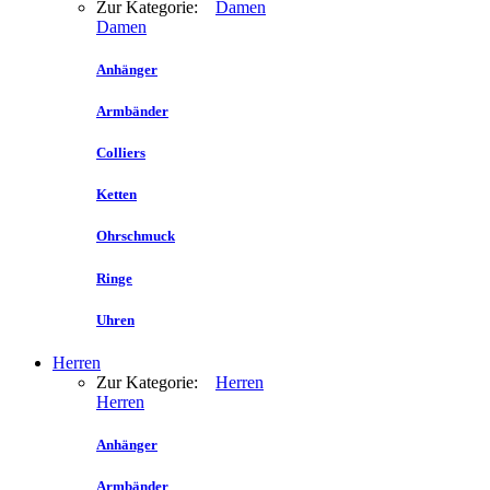
Zur Kategorie:
Damen
Damen
Anhänger
Armbänder
Colliers
Ketten
Ohrschmuck
Ringe
Uhren
Herren
Zur Kategorie:
Herren
Herren
Anhänger
Armbänder