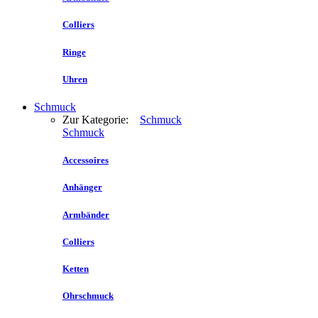
Colliers
Ringe
Uhren
Schmuck
Zur Kategorie:
Schmuck
Schmuck
Accessoires
Anhänger
Armbänder
Colliers
Ketten
Ohrschmuck