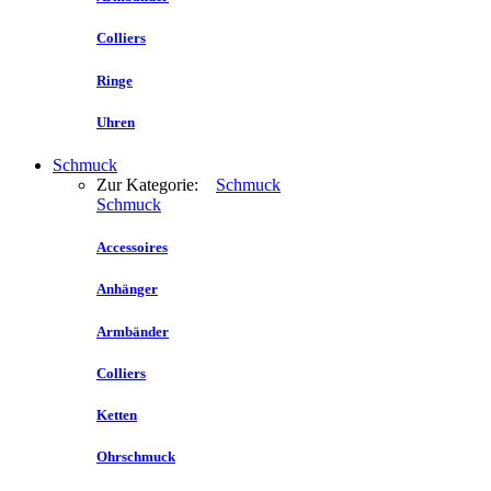
Colliers
Ringe
Uhren
Schmuck
Zur Kategorie:
Schmuck
Schmuck
Accessoires
Anhänger
Armbänder
Colliers
Ketten
Ohrschmuck