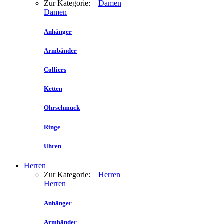
Zur Kategorie:
Damen
Damen
Anhänger
Armbänder
Colliers
Ketten
Ohrschmuck
Ringe
Uhren
Herren
Zur Kategorie:
Herren
Herren
Anhänger
Armbänder